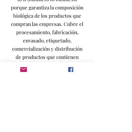
porque garantiza la composición
biológica de los productos que
compran las empresas. Cubre el
procesamiento, fabricación,
envasado, etiquetado,
comercialización y distribución
de productos que contienen
materiales orgánicos.
El OCS 100 asegura la trazabilidad
de los textiles hechos de algodón
100% orgánico, a lo largo de la
cadena de producción, para
tranquilizar a los consumidores.
OCS Blended, por otro lado,
involucra artículos que están
hechos de una mezcla de algodón