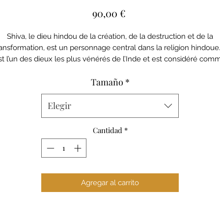
Precio
90,00 €
Shiva, le dieu hindou de la création, de la destruction et de la
ransformation, est un personnage central dans la religion hindoue. 
st l’un des dieux les plus vénérés de l’Inde et est considéré com
l’essence de la conscience et de l’énergie divine
Tamaño
*
a combinaison Shiva avec un dos nu arrondi , un maintien avec u
sensation légère de ne rien porter.
ombinaison Flared , légèrement évasée avec une fente sur le côt
Elegir
Le logo doré est situé sur le bas de la jambe .
Composition combinaison :
Cantidad
*
° Polyester recyclé 68%
° Fibre de Bambou 25 %
° Spandex 7%
Notre modèle Amelie porte une taille M.
Agregar al carrito