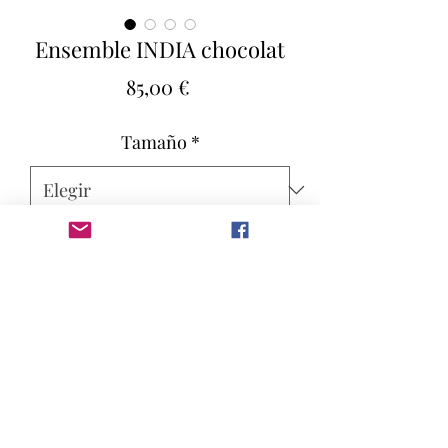
Ensemble INDIA chocolat
Precio
85,00 €
Tamaño
*
Cantidad
*
Agregar al carrito
INDIA
L’ensemble INDIA , est un hommage
à mère India , pays qui m’a touché