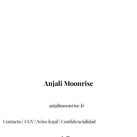
Composition (brassière & legging) :
° Polyester recyclé 68%
° Fibre de Bambou 25 %
° Spandex 7%
Anjali Moonrise
anjalimoonrise.fr
Contacto
|
CGV
|
Aviso legal
|
Confidencialidad