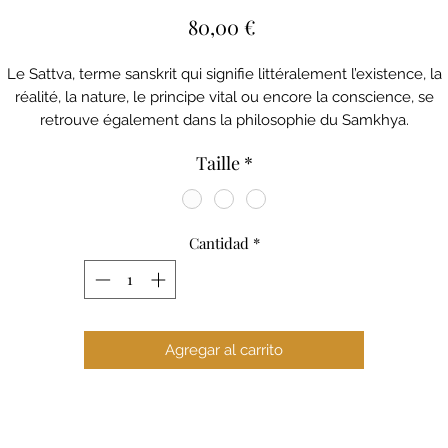
Precio
80,00 €
Le Sattva, terme sanskrit qui signifie littéralement l’existence, la
réalité, la nature, le principe vital ou encore la conscience, se
retrouve également dans la philosophie du Samkhya.
Dans cette dernière, sattva signifie blanc, et est une des trois gun
Taille
*
(qualité) de la nature.
Les 3 gunas sont :
- Sattva : la connaissance, la pureté, l’harmonie
- Rajas : l’action, la passion
Cantidad
*
- Tamas : l’inertie, l’ignorance
Pour ne faire qu’un avec vous cet ensemble a été créé.
a brassière est croisée en 2 points sans appuis sur les cervicales 
le dos , elle offre un joli maintien et un toucher soyeux peau de
Agregar al carrito
pêche , idéale aussi sous une robe dos nu ✨
Le legging est celui que vous aimez tant de l’ensemble Ganesh e
ita , pointe de couture en V , logo en bas du dos . Longueur chevil
qui ne serre pas .
Notre modèle Amelie porte une taille M.