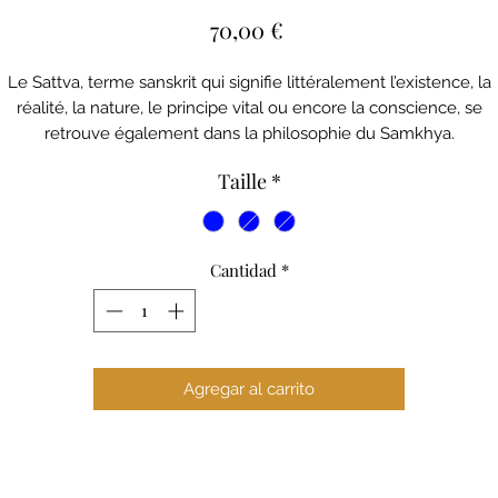
Precio
70,00 €
Le Sattva, terme sanskrit qui signifie littéralement l’existence, la
réalité, la nature, le principe vital ou encore la conscience, se
retrouve également dans la philosophie du Samkhya.
Dans cette dernière, sattva signifie blanc, et est une des trois gun
Taille
*
(qualité) de la nature.
Les 3 gunas sont :
- Sattva : la connaissance, la pureté, l’harmonie
- Rajas : l’action, la passion
Cantidad
*
- Tamas : l’inertie, l’ignorance
Pour ne faire qu’un avec vous cet ensemble a été créé.
a brassière est croisée en 2 points sans appuis sur les cervicales 
le dos , elle offre un joli maintien et un toucher soyeux peau de
Agregar al carrito
pêche , idéale aussi sous une robe dos nu ✨
Le short est celui que vous aimez tant de l’ensemble LAKSHMI,
ointe de couture en V , logo en bas du dos . Longueur mi cuisse q
ne serre pas .
Notre Modèle Irène portent une taille M.