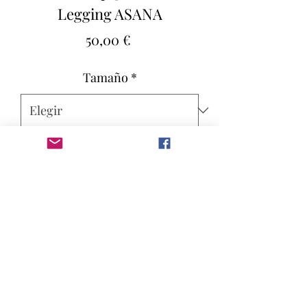
Legging ASANA
Precio
50,00 €
Tamaño
*
Cantidad
*
Agregar al carrito
Dans ses Yoga Sutras, Patanjali nous
donne une définition simple de ce
qu’est un asana.
Au verset 46 de la deuxième section