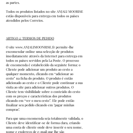
as partes.
Todos os produtos listados no site ANJALI MOORISE
estão disponíveis para entrega em todos os países
atendidos pelos Correios.
ARTIGO 2: TERMOS DE PEDIDO
O site
www.ANJALIMOONRISE.fr
permite-lhe
encomendar online uma selecção de produtos
imediatamente através da Internet para entrega em
todos os países servidos pela La Poste. O processo
de encomenda é estabelecido da seguinte forma: o
Cliente pode adicionar um produto ao cesto a
qualquer momento, clicando em “adicionar ao
cesto” na ficha do produto. O produto é então
adicionado ao cesto e o Cliente pode continuar a sua
visita ao site para adicionar outros produtos. O
Cliente tem visibilidade sobre o conteúdo do cesto
com os preços e características dos produtos
clicando em “ver o meu cesto”. Ele pode então
finalizar seu pedido clicando em "pagar minhas
compras".
Para que uma encomenda seja totalmente validada, o
Cliente deve identificar-se de forma clara, criando
uma conta de cliente onde deve inserir o seu nome,
nome e endereço de e-mail que lhe são