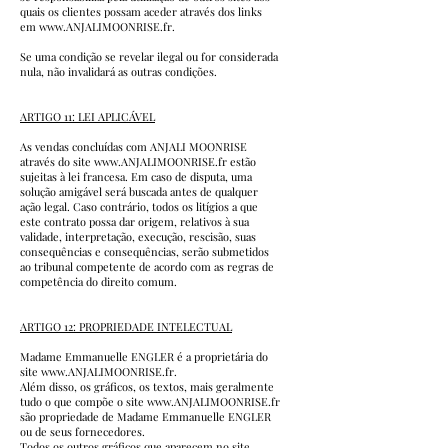
quais os clientes possam aceder através dos links
em
www.ANJALIMOONRISE.fr
.
Se uma condição se revelar ilegal ou for considerada
nula, não invalidará as outras condições.
ARTIGO 11: LEI APLICÁVEL
As vendas concluídas com ANJALI MOONRISE
através do site
www.ANJALIMOONRISE.fr
estão
sujeitas à lei francesa. Em caso de disputa, uma
solução amigável será buscada antes de qualquer
ação legal. Caso contrário, todos os litígios a que
este contrato possa dar origem, relativos à sua
validade, interpretação, execução, rescisão, suas
consequências e consequências, serão submetidos
ao tribunal competente de acordo com as regras de
competência do direito comum.
ARTIGO 12: PROPRIEDADE INTELECTUAL
Madame Emmanuelle ENGLER é a proprietária do
site
www.ANJALIMOONRISE.fr
.
Além disso, os gráficos, os textos, mais geralmente
tudo o que compõe o site
www.ANJALIMOONRISE.fr
são propriedade de Madame Emmanuelle ENGLER
ou de seus fornecedores.
Todos os outros gráficos que aparecem no site