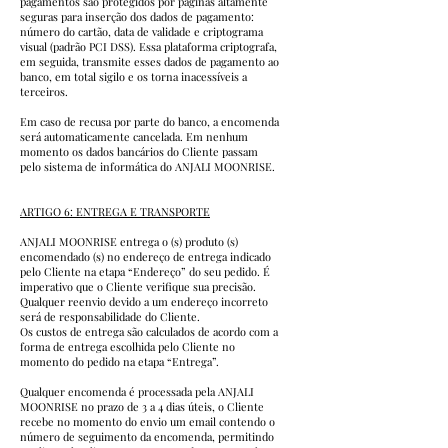
pagamentos são protegidos por páginas altamente
seguras para inserção dos dados de pagamento:
número do cartão, data de validade e criptograma
visual (padrão PCI DSS). Essa plataforma criptografa,
em seguida, transmite esses dados de pagamento ao
banco, em total sigilo e os torna inacessíveis a
terceiros.
Em caso de recusa por parte do banco, a encomenda
será automaticamente cancelada. Em nenhum
momento os dados bancários do Cliente passam
pelo sistema de informática do ANJALI MOONRISE.
ARTIGO 6: ENTREGA E TRANSPORTE
ANJALI MOONRISE entrega o (s) produto (s)
encomendado (s) no endereço de entrega indicado
pelo Cliente na etapa “Endereço” do seu pedido. É
imperativo que o Cliente verifique sua precisão.
Qualquer reenvio devido a um endereço incorreto
será de responsabilidade do Cliente.
Os custos de entrega são calculados de acordo com a
forma de entrega escolhida pelo Cliente no
momento do pedido na etapa “Entrega”.
Qualquer encomenda é processada pela ANJALI
MOONRISE no prazo de 3 a 4 dias úteis, o Cliente
recebe no momento do envio um email contendo o
número de seguimento da encomenda, permitindo