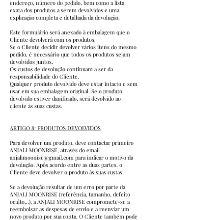
endereço, número do pedido, bem como a lista
exata dos produtos a serem devolvidos e uma
explicação completa e detalhada da devolução.
Este formulário será anexado à embalagem que o
Cliente devolverá com os produtos.
Se o Cliente decidir devolver vários itens do mesmo
pedido, é necessário que todos os produtos sejam
devolvidos juntos.
Os custos de devolução continuam a ser da
responsabilidade do Cliente.
Qualquer produto devolvido deve estar intacto e sem
usar em sua embalagem original. Se o produto
devolvido estiver danificado, será devolvido ao
cliente às suas custas.
ARTIGO 8: PRODUTOS DEVOLVIDOS
Para devolver um produto, deve contactar primeiro
ANJALI MOONRISE, através do email
anjalimoonise@gmail.com
para indicar o motivo da
devolução. Após acordo entre as duas partes, o
Cliente deve devolver o produto às suas custas.
Se a devolução resultar de um erro por parte da
ANJALI MOONRISE (referência, tamanho, defeito
oculto…), a ANJALI MOONRISE compromete-se a
reembolsar as despesas de envio e a reenviar um
novo produto por sua conta. O Cliente também pode