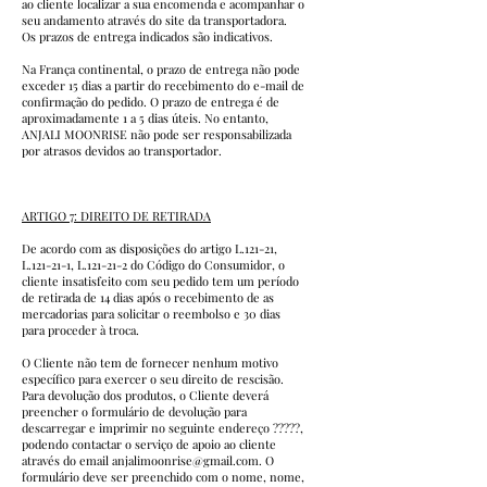
ao cliente localizar a sua encomenda e acompanhar o
seu andamento através do site da transportadora.
Os prazos de entrega indicados são indicativos.
Na França continental, o prazo de entrega não pode
exceder 15 dias a partir do recebimento do e-mail de
confirmação do pedido. O prazo de entrega é de
aproximadamente 1 a 5 dias úteis. No entanto,
ANJALI MOONRISE não pode ser responsabilizada
por atrasos devidos ao transportador.
ARTIGO 7: DIREITO DE RETIRADA
De acordo com as disposições do artigo L.121-21,
L.121-21-1, L.121-21-2 do Código do Consumidor, o
cliente insatisfeito com seu pedido tem um período
de retirada de 14 dias após o recebimento de as
mercadorias para solicitar o reembolso e 30 dias
para proceder à troca.
O Cliente não tem de fornecer nenhum motivo
específico para exercer o seu direito de rescisão.
Para devolução dos produtos, o Cliente deverá
preencher o formulário de devolução para
descarregar e imprimir no seguinte endereço ?????,
podendo contactar o serviço de apoio ao cliente
através do email
anjalimoonrise@gmail.com
. O
formulário deve ser preenchido com o nome, nome,