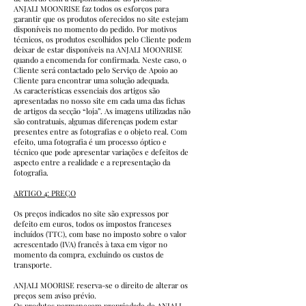
ANJALI MOONRISE faz todos os esforços para
garantir que os produtos oferecidos no site estejam
disponíveis no momento do pedido. Por motivos
técnicos, os produtos escolhidos pelo Cliente podem
deixar de estar disponíveis na ANJALI MOONRISE
quando a encomenda for confirmada. Neste caso, o
Cliente será contactado pelo Serviço de Apoio ao
Cliente para encontrar uma solução adequada.
As características essenciais dos artigos são
apresentadas no nosso site em cada uma das fichas
de artigos da secção “loja”. As imagens utilizadas não
são contratuais, algumas diferenças podem estar
presentes entre as fotografias e o objeto real. Com
efeito, uma fotografia é um processo óptico e
técnico que pode apresentar variações e defeitos de
aspecto entre a realidade e a representação da
fotografia.
ARTIGO 4: PREÇO
Os preços indicados no site são expressos por
defeito em euros, todos os impostos franceses
incluídos (TTC), com base no imposto sobre o valor
acrescentado (IVA) francês à taxa em vigor no
momento da compra, excluindo os custos de
transporte.
ANJALI MOORISE reserva-se o direito de alterar os
preços sem aviso prévio.
Os produtos permanecem propriedade de ANJALI