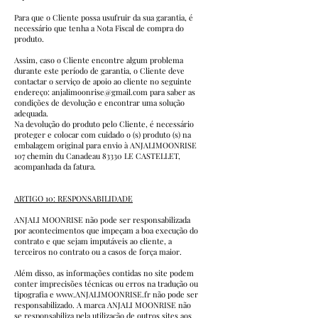
Para que o Cliente possa usufruir da sua garantia, é
necessário que tenha a Nota Fiscal de compra do
produto.
Assim, caso o Cliente encontre algum problema
durante este período de garantia, o Cliente deve
contactar o serviço de apoio ao cliente no seguinte
endereço:
anjalimoonrise@gmail.com
para saber as
condições de devolução e encontrar uma solução
adequada.
Na devolução do produto pelo Cliente, é necessário
proteger e colocar com cuidado o (s) produto (s) na
embalagem original para envio à ANJALIMOONRISE
107 chemin du Canadeau 83330 LE CASTELLET,
acompanhada da fatura.
ARTIGO 10: RESPONSABILIDADE
ANJALI MOONRISE não pode ser responsabilizada
por acontecimentos que impeçam a boa execução do
contrato e que sejam imputáveis ao cliente, a
terceiros no contrato ou a casos de força maior.
Além disso, as informações contidas no site podem
conter imprecisões técnicas ou erros na tradução ou
tipografia e
www.ANJALIMOONRISE.fr
não pode ser
responsabilizado. A marca ANJALI MOONRISE não
se responsabiliza pela utilização de outros sites aos