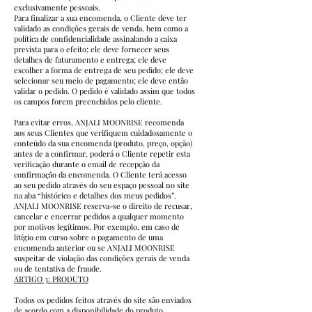
exclusivamente pessoais.
Para finalizar a sua encomenda, o Cliente deve ter
validado as condições gerais de venda, bem como a
política de confidencialidade assinalando a caixa
prevista para o efeito; ele deve fornecer seus
detalhes de faturamento e entrega; ele deve
escolher a forma de entrega de seu pedido; ele deve
selecionar seu meio de pagamento; ele deve então
validar o pedido. O pedido é validado assim que todos
os campos forem preenchidos pelo cliente.
Para evitar erros, ANJALI MOONRISE recomenda
aos seus Clientes que verifiquem cuidadosamente o
conteúdo da sua encomenda (produto, preço, opção)
antes de a confirmar, poderá o Cliente repetir esta
verificação durante o email de recepção da
confirmação da encomenda. O Cliente terá acesso
ao seu pedido através do seu espaço pessoal no site
na aba “histórico e detalhes dos meus pedidos”.
ANJALI MOONRISE reserva-se o direito de recusar,
cancelar e encerrar pedidos a qualquer momento
por motivos legítimos. Por exemplo, em caso de
litígio em curso sobre o pagamento de uma
encomenda anterior ou se ANJALI MOONRISE
suspeitar de violação das condições gerais de venda
ou de tentativa de fraude.
ARTIGO 3: PRODUTO
Todos os pedidos feitos através do site são enviados
de acordo com a disponibilidade do produto.