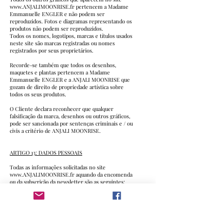
www.ANJALIMOONRISE.fr
pertencem a Madame
Emmanuelle ENGLER e não podem ser
reproduzidos. Fotos e diagramas representando os
produtos não podem ser reproduzidos.
Todos os nomes, logotipos, marcas e títulos usados
neste site são marcas registradas ou nomes
registrados por seus proprietários.
Recorde-se também que todos os desenhos,
maquetes e plantas pertencem a Madame
Emmanuelle ENGLER e a ANJALI MOONRISE que
gozam de direito de propriedade artística sobre
todos os seus produtos.
O Cliente declara reconhecer que qualquer
falsificação da marca, desenhos ou outros gráficos,
pode ser sancionada por sentenças criminais e / ou
civis a critério de ANJALI MOONRISE.
ARTIGO 13: DADOS PESSOAIS
Todas as informações solicitadas no site
www.ANJALIMOONRISE.fr
aquando da encomenda
ou da subscrição da newsletter são as seguintes:
nomes, morada, email, número de telefone e
número de cliente.
Além disso, determinadas informações serão