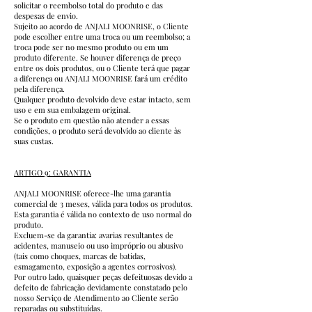
solicitar o reembolso total do produto e das
despesas de envio.
Sujeito ao acordo de ANJALI MOONRISE, o Cliente
pode escolher entre uma troca ou um reembolso; a
troca pode ser no mesmo produto ou em um
produto diferente. Se houver diferença de preço
entre os dois produtos, ou o Cliente terá que pagar
a diferença ou ANJALI MOONRISE fará um crédito
pela diferença.
Qualquer produto devolvido deve estar intacto, sem
uso e em sua embalagem original.
Se o produto em questão não atender a essas
condições, o produto será devolvido ao cliente às
suas custas.
ARTIGO 9: GARANTIA
ANJALI MOONRISE oferece-lhe uma garantia
comercial de 3 meses, válida para todos os produtos.
Esta garantia é válida no contexto de uso normal do
produto.
Excluem-se da garantia: avarias resultantes de
acidentes, manuseio ou uso impróprio ou abusivo
(tais como choques, marcas de batidas,
esmagamento, exposição a agentes corrosivos).
Por outro lado, quaisquer peças defeituosas devido a
defeito de fabricação devidamente constatado pelo
nosso Serviço de Atendimento ao Cliente serão
reparadas ou substituídas.