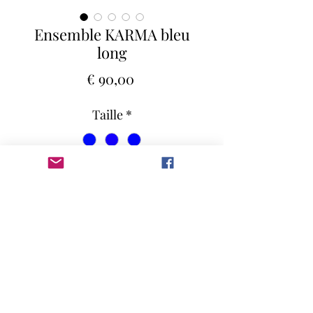
Ensemble KARMA bleu
long
Preço
€ 90,00
Taille
*
Quantidade
*
Adicionar ao carrinho
Le Karma, ou Karman en sanskrit,
signifie “action”, il est un des points
essentiels dans le yoga. On l’appelle