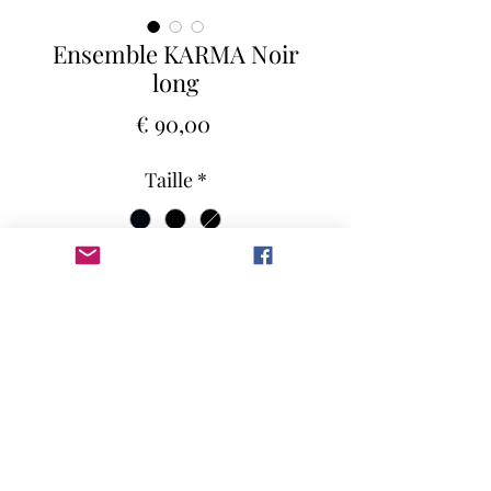
Ensemble KARMA Noir
long
Preço
€ 90,00
Taille
*
Quantidade
*
Adicionar ao carrinho
Le Karma, ou Karman en sanskrit,
signifie “action”, il est un des points
essentiels dans le yoga. On l’appelle