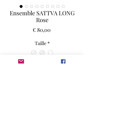
Ensemble SATTVA LONG
Rose
Preço
€ 80,00
Taille
*
Quantidade
*
Adicionar ao carrinho
Le Sattva, terme sanskrit qui signifie
littéralement l’existence, la réalité, la
nature, le principe vital ou encore la