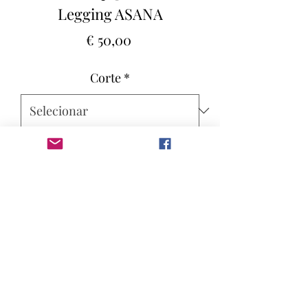
Legging ASANA
Preço
€ 50,00
Corte
*
Quantidade
*
Adicionar ao carrinho
Dans ses Yoga Sutras, Patanjali nous
donne une définition simple de ce
qu’est un asana.
Au verset 46 de la deuxième section