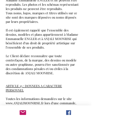
Madame Emmanuelle ENGLER et ne peuvent être
reproduits. Les photos et les schémas représentant
les produits ne peuvent être reproduits.
Tous noms, logos, marques et titres utilisés sur ce
site sont des marques déposées ou noms déposés
par leurs propriétaires.
Il est également rappelé que l’ensemble des
dessins, modèles et plans appartiennent à Madame
Emmanuelle ENGLER et à ANJALI MOONRISE qui
bénéficient d’un droit de propriété artistique sur
l’ensemble de ses produits.
Le Client déclare reconnaître que toute
contrefaçon, de la marque, des dessins ou modèle
ou autre graphisme, pourra être sanctionnée par
des condamnations pénales et/ou civiles à la
discrétion de ANJALI MOONRISE.
ARTICLE 13 : DONNEES A CARACTERE
PERSONNEL
Toutes les informations demandées sur le site
www.ANJALIMOONRISE.fr lors d’une commande,
ou de l’inscription à la newsletter sont les suivantes
: noms, adresse, email, numéro de téléphone et
numéro de Client.
De plus certaines informations seront collectées