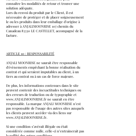
connaître les modalités de retour et trouver une
solution adéquate.
Lors du renvoi du produit par le Client, il est
nécessaire de protéger et de placer soigneusement
le ou les produits dans leur emballage d’origine à
adresser à ANJALIMOONRISE 107 chemin du
Canadeau 83330 LE CASTELLET, accompagné de la
facture.
ARTICLE 10 : RESPONSABILITÉ
ANJALI MOONRISE ne saurait être responsable
d'évènements empêchant la bonne réalisation du
contrat et qui seraient imputables au client, à un
tiers au contrat ou à un cas de force majeure.
De plus, les informations contenues dans le site
peuvent contenir des inexactitudes techniques ou
des erreurs de traduction ou de typographie et
www.ANJALIMOONRISE.fr ne saurait en être
responsable. La marque ANJALI MOONRISE n’est
pas responsable de l’usage des autres sites auxquels
les clients peuvent accéder via des liens sur
www.ANJALIMOONRISE.fr.
Si une condition s’avérait illégale ou était
considérée comme nulle, celle-ci n’entrainerait pas
la nullité des autres conditions.